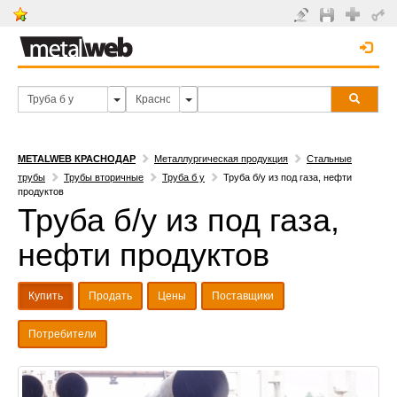
METALWEB КРАСНОДАР
Металлургическая продукция
Стальные
трубы
Трубы вторичные
Труба б у
Труба б/у из под газа, нефти
продуктов
Труба б/у из под газа,
нефти продуктов
Купить
Продать
Цены
Поставщики
Потребители