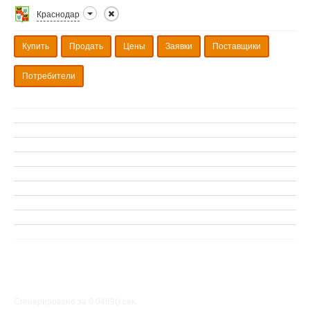
Краснодар
Купить
Продать
Цены
Заявки
Поставщики
Потребители
Сгенерировано за 0.0489() cек.