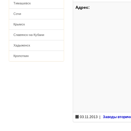
Тимашевск
Адрес:
Сочи
Крымск
Славянск-на-Кубани
Хадыженск
Кропоткин
03.11.2013 |
Заводы вторич