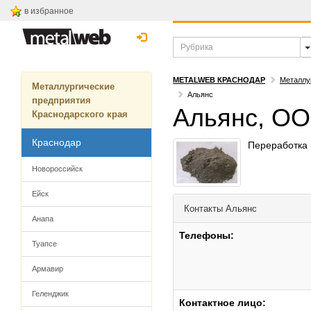
в избранное
METALWEB КРАСНОДАР
Металлу
Металлургические
Альянс
предприятия
Альянс, О
Краснодарского края
Краснодар
Переработка 
Новороссийск
Ейск
Контакты
Альянс
Анапа
Телефоны:
Туапсе
Армавир
Геленджик
Контактное лицо: