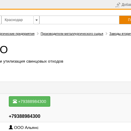
Доба
П
ргические предприятия
Производители металлургического сырья
Заводы втори
ОО
и утилизация свинцовых отходов
+79388984300
+79388984300
ООО Альянс