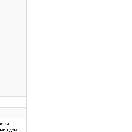
танки
 методом