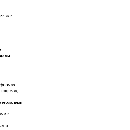
ки или
м
удами
х формах
х формах,
материалами
ами и
ым и