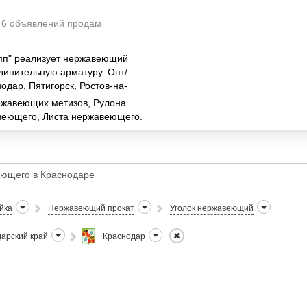
6 объявлений продам
пп" реализует нержавеющий
динительную арматуру. Опт/
одар, Пятигорск, Ростов-на-
жавеющих метизов, Рулона
веющего, Листа нержавеющего.
йка
Нержавеющий прокат
Уголок нержавеющий
арский край
Краснодар